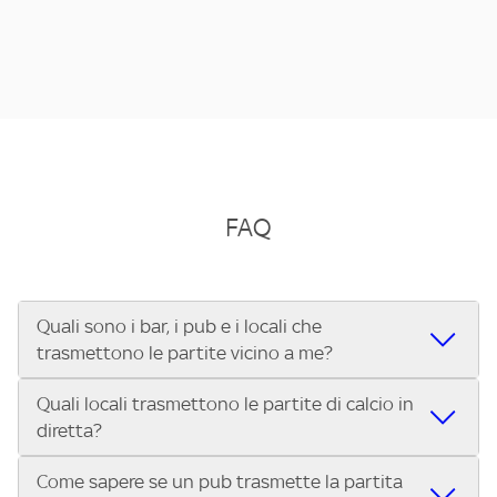
FAQ
Quali sono i bar, i pub e i locali che
trasmettono le partite vicino a me?
Quali locali trasmettono le partite di calcio in
Se cerchi un bar, pub, ristorante o locale vicino a te per
diretta?
vedere le partite di Serie A ENILIVE, la Serie C Sky Wifi, la
UEFA Champions League, la UEFA Europa League, la UEFA
Come sapere se un pub trasmette la partita
Vuoi sapere quali bar, pub o ristoranti mostrano le partite
Conference League, il Tennis, la Formula 1®, la MotoGP™ e