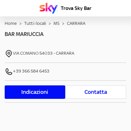
Trova Sky Bar
Home
>
Tutti i locali
>
MS
>
CARRARA
BAR MARIUCCIA
VIA COMANO
54033
-
CARRARA
+39 366 584 6453
Indicazioni
Contatta