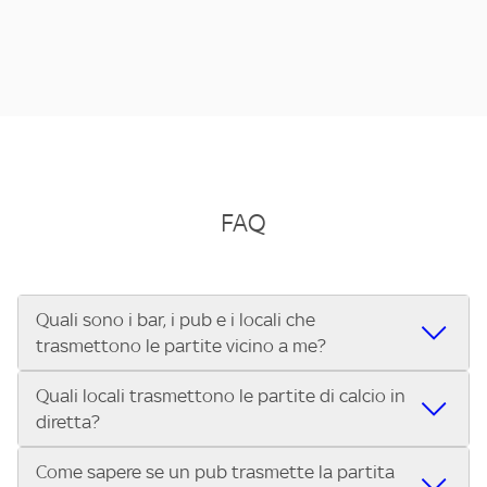
FAQ
Quali sono i bar, i pub e i locali che
trasmettono le partite vicino a me?
Quali locali trasmettono le partite di calcio in
Se cerchi un bar, pub, ristorante o locale vicino a te per
diretta?
vedere le partite di Serie A ENILIVE, la Serie C Sky Wifi, la
UEFA Champions League, la UEFA Europa League, la UEFA
Come sapere se un pub trasmette la partita
Vuoi sapere quali bar, pub o ristoranti mostrano le partite
Conference League, il Tennis, la Formula 1®, la MotoGP™ e