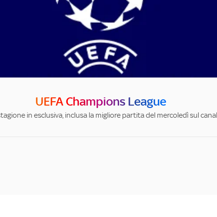
UEFA Champions League
stagione in esclusiva, inclusa la migliore partita del mercoledì sul can