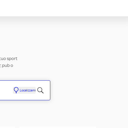
 tuo sport
r, pub o
Localizzami