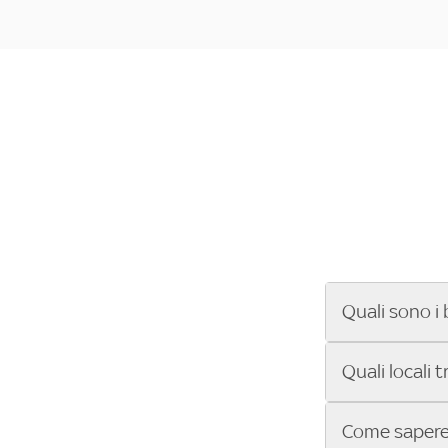
Quali sono i 
Se cerchi un ba
Quali locali 
ENILIVE, la Se
Conference Lea
Vuoi sapere qu
Come sapere 
Sky Bar ti aiut