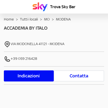
Trova Sky Bar
Home
>
Tutti i locali
>
MO
>
MODENA
ACCADEMIA BY ITALO
VIA MODONELLA
41121
-
MODENA
+39 059 216428
Indicazioni
Contatta