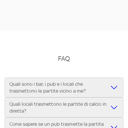
FAQ
Quali sono i bar, i pub e i locali che
trasmettono le partite vicino a me?
Quali locali trasmettono le partite di calcio in
Se cerchi un bar, pub, ristorante o locale vicino a te per
diretta?
vedere le partite di Serie A ENILIVE, la Serie C Sky Wifi, la
UEFA Champions League, la UEFA Europa League, la UEFA
Come sapere se un pub trasmette la partita
Vuoi sapere quali bar, pub o ristoranti mostrano le partite
Conference League, il Tennis, la Formula 1®, la MotoGP™ e