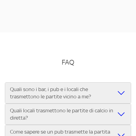
FAQ
Quali sono i bar, i pub e i locali che
trasmettono le partite vicino a me?
Quali locali trasmettono le partite di calcio in
Se cerchi un bar, pub, ristorante o locale vicino a te per
diretta?
vedere le partite di Serie A ENILIVE, la Serie C Sky Wifi, la
UEFA Champions League, la UEFA Europa League, la UEFA
Come sapere se un pub trasmette la partita
Vuoi sapere quali bar, pub o ristoranti mostrano le partite
Conference League, il Tennis, la Formula 1®, la MotoGP™ e