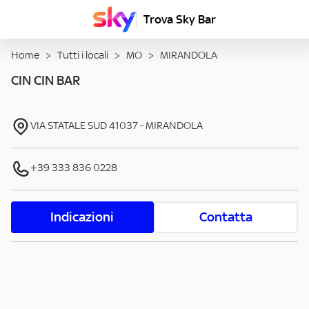
Trova Sky Bar
Home
>
Tutti i locali
>
MO
>
MIRANDOLA
CIN CIN BAR
VIA STATALE SUD
41037
-
MIRANDOLA
+39 333 836 0228
Indicazioni
Contatta