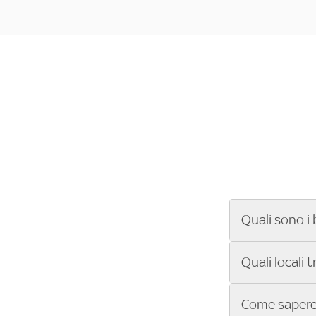
Quali sono i 
Se cerchi un ba
Quali locali 
ENILIVE, la Se
Conference Lea
Vuoi sapere qu
Come sapere 
Sky Bar ti aiut