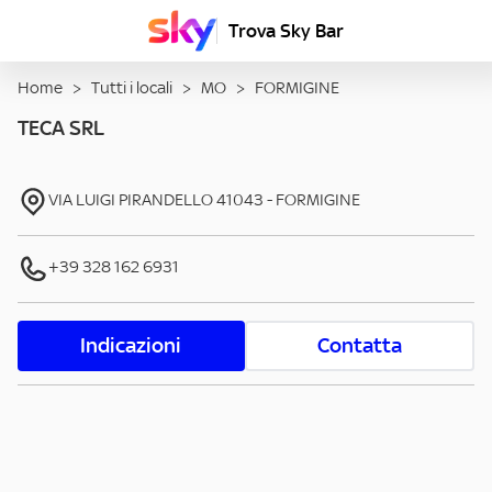
Trova Sky Bar
Home
>
Tutti i locali
>
MO
>
FORMIGINE
TECA SRL
VIA LUIGI PIRANDELLO
41043
-
FORMIGINE
+39 328 162 6931
Indicazioni
Contatta