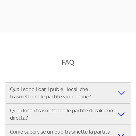
FAQ
Quali sono i bar, i pub e i locali che
trasmettono le partite vicino a me?
Quali locali trasmettono le partite di calcio in
Se cerchi un bar, pub, ristorante o locale vicino a te per
diretta?
vedere le partite di Serie A ENILIVE, la Serie C Sky Wifi, la
UEFA Champions League, la UEFA Europa League, la UEFA
Come sapere se un pub trasmette la partita
Vuoi sapere quali bar, pub o ristoranti mostrano le partite
Conference League, il Tennis, la Formula 1®, la MotoGP™ e