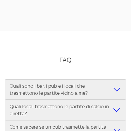
FAQ
Quali sono i bar, i pub e i locali che
trasmettono le partite vicino a me?
Quali locali trasmettono le partite di calcio in
Se cerchi un bar, pub, ristorante o locale vicino a te per
diretta?
vedere le partite di Serie A ENILIVE, la Serie C Sky Wifi, la
UEFA Champions League, la UEFA Europa League, la UEFA
Come sapere se un pub trasmette la partita
Vuoi sapere quali bar, pub o ristoranti mostrano le partite
Conference League, il Tennis, la Formula 1®, la MotoGP™ e