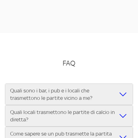
FAQ
Quali sono i bar, i pub e i locali che
trasmettono le partite vicino a me?
Quali locali trasmettono le partite di calcio in
Se cerchi un bar, pub, ristorante o locale vicino a te per
diretta?
vedere le partite di Serie A ENILIVE, la Serie C Sky Wifi, la
UEFA Champions League, la UEFA Europa League, la UEFA
Come sapere se un pub trasmette la partita
Vuoi sapere quali bar, pub o ristoranti mostrano le partite
Conference League, il Tennis, la Formula 1®, la MotoGP™ e