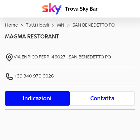
Trova Sky Bar
Home
>
Tutti i locali
>
MN
>
SAN BENEDETTO PO
MAGMA RESTORANT
VIA ENRICO FERRI
46027
-
SAN BENEDETTO PO
+39 340 970 6026
Indicazioni
Contatta