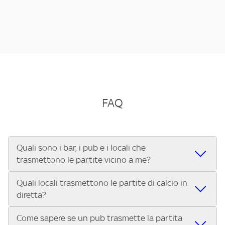
FAQ
Quali sono i bar, i pub e i locali che
trasmettono le partite vicino a me?
Quali locali trasmettono le partite di calcio in
Se cerchi un bar, pub, ristorante o locale vicino a te per
diretta?
vedere le partite di Serie A ENILIVE, la Serie C Sky Wifi, la
UEFA Champions League, la UEFA Europa League, la UEFA
Come sapere se un pub trasmette la partita
Vuoi sapere quali bar, pub o ristoranti mostrano le partite
Conference League, il Tennis, la Formula 1®, la MotoGP™ e