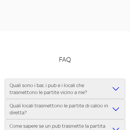
FAQ
Quali sono i bar, i pub e i locali che
trasmettono le partite vicino a me?
Quali locali trasmettono le partite di calcio in
Se cerchi un bar, pub, ristorante o locale vicino a te per
diretta?
vedere le partite di Serie A ENILIVE, la Serie C Sky Wifi, la
UEFA Champions League, la UEFA Europa League, la UEFA
Come sapere se un pub trasmette la partita
Vuoi sapere quali bar, pub o ristoranti mostrano le partite
Conference League, il Tennis, la Formula 1®, la MotoGP™ e