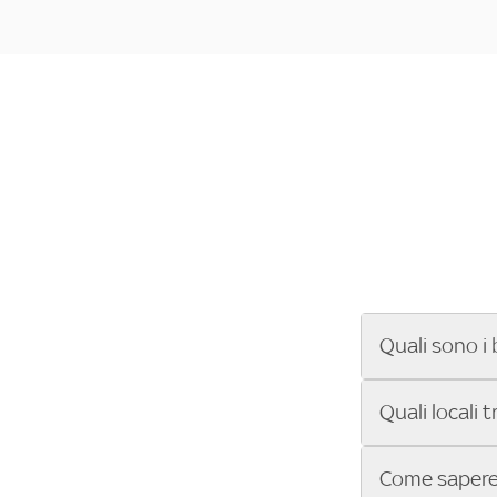
Quali sono i 
Se cerchi un ba
Quali locali 
ENILIVE, la Se
Conference Lea
Vuoi sapere qu
Come sapere 
Sky Bar ti aiut