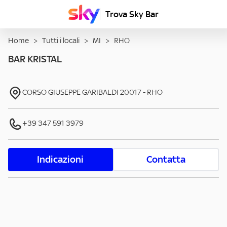
Trova Sky Bar
Home
>
Tutti i locali
>
MI
>
RHO
BAR KRISTAL
CORSO GIUSEPPE GARIBALDI
20017
-
RHO
+39 347 591 3979
Indicazioni
Contatta