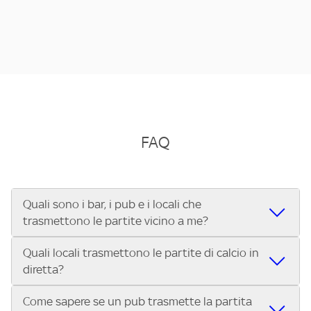
FAQ
Quali sono i bar, i pub e i locali che
trasmettono le partite vicino a me?
Quali locali trasmettono le partite di calcio in
Se cerchi un bar, pub, ristorante o locale vicino a te per
diretta?
vedere le partite di Serie A ENILIVE, la Serie C Sky Wifi, la
UEFA Champions League, la UEFA Europa League, la UEFA
Come sapere se un pub trasmette la partita
Vuoi sapere quali bar, pub o ristoranti mostrano le partite
Conference League, il Tennis, la Formula 1®, la MotoGP™ e