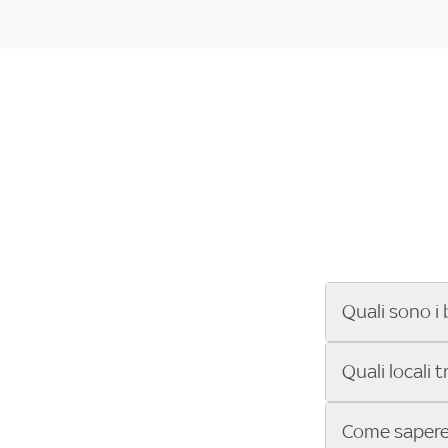
Quali sono i 
Se cerchi un ba
Quali locali 
ENILIVE, la Se
Conference Lea
Vuoi sapere qu
Come sapere 
Sky Bar ti aiut