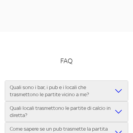
FAQ
Quali sono i bar, i pub e i locali che
trasmettono le partite vicino a me?
Quali locali trasmettono le partite di calcio in
Se cerchi un bar, pub, ristorante o locale vicino a te per
diretta?
vedere le partite di Serie A ENILIVE, la Serie C Sky Wifi, la
UEFA Champions League, la UEFA Europa League, la UEFA
Come sapere se un pub trasmette la partita
Vuoi sapere quali bar, pub o ristoranti mostrano le partite
Conference League, il Tennis, la Formula 1®, la MotoGP™ e