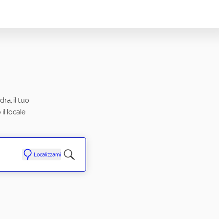
ra, il tuo
il locale
Localizzami