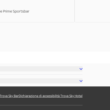
ale Prime Sportsbar
 Trova Sky Bar
Dichiarazione di accessibilità Trova Sky Hotel