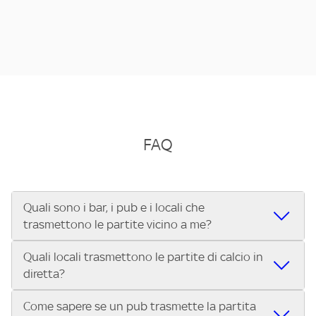
FAQ
Quali sono i bar, i pub e i locali che
trasmettono le partite vicino a me?
Quali locali trasmettono le partite di calcio in
Se cerchi un bar, pub, ristorante o locale vicino a te per
diretta?
vedere le partite di Serie A ENILIVE, la Serie C Sky Wifi, la
UEFA Champions League, la UEFA Europa League, la UEFA
Come sapere se un pub trasmette la partita
Vuoi sapere quali bar, pub o ristoranti mostrano le partite
Conference League, il Tennis, la Formula 1®, la MotoGP™ e