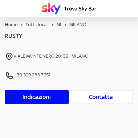
Trova Sky Bar
Home
>
Tutti i locali
>
MI
>
MILANO
RUSTY
VIALE MONTE NERO
20135
-
MILANO
+39 329 233 7651
Indicazioni
Contatta