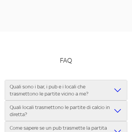
FAQ
Quali sono i bar, i pub e i locali che
trasmettono le partite vicino a me?
Quali locali trasmettono le partite di calcio in
Se cerchi un bar, pub, ristorante o locale vicino a te per
diretta?
vedere le partite di Serie A ENILIVE, la Serie C Sky Wifi, la
UEFA Champions League, la UEFA Europa League, la UEFA
Come sapere se un pub trasmette la partita
Vuoi sapere quali bar, pub o ristoranti mostrano le partite
Conference League, il Tennis, la Formula 1®, la MotoGP™ e