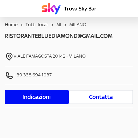
Trova Sky Bar
Home
>
Tutti i locali
>
MI
>
MILANO
RISTORANTEBLUEDIAMOND@GMAIL.COM
VIALE FAMAGOSTA
20142
-
MILANO
+39 338 694 1037
Indicazioni
Contatta