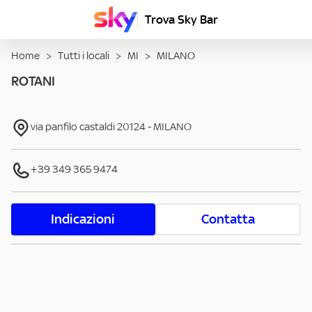
Trova Sky Bar
Home
>
Tutti i locali
>
MI
>
MILANO
ROTANI
via panfilo castaldi
20124
-
MILANO
+39 349 365 9474
Indicazioni
Contatta