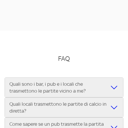
FAQ
Quali sono i bar, i pub e i locali che
trasmettono le partite vicino a me?
Quali locali trasmettono le partite di calcio in
Se cerchi un bar, pub, ristorante o locale vicino a te per
diretta?
vedere le partite di Serie A ENILIVE, la Serie C Sky Wifi, la
UEFA Champions League, la UEFA Europa League, la UEFA
Come sapere se un pub trasmette la partita
Vuoi sapere quali bar, pub o ristoranti mostrano le partite
Conference League, il Tennis, la Formula 1®, la MotoGP™ e