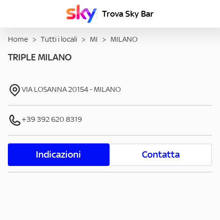
Trova Sky Bar
Home
>
Tutti i locali
>
MI
>
MILANO
TRIPLE MILANO
VIA LOSANNA
20154
-
MILANO
+39 392 620 8319
Indicazioni
Contatta