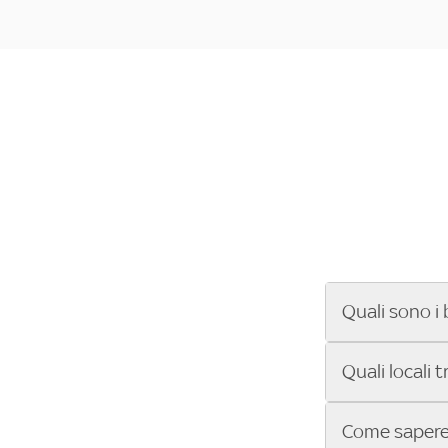
Quali sono i 
Se cerchi un ba
Quali locali 
ENILIVE, la Se
Conference Lea
Vuoi sapere qu
Come sapere 
Sky Bar ti aiut