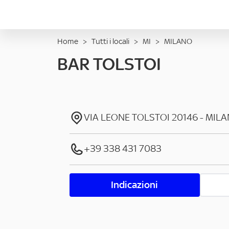
Home
>
Tutti i locali
>
MI
>
MILANO
BAR TOLSTOI
VIA LEONE TOLSTOI
20146
-
MILA
+39 338 431 7083
Indicazioni