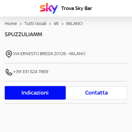
Trova Sky Bar
Home
>
Tutti i locali
>
MI
>
MILANO
SPUZZULIAMM
VIA ERNESTO BREDA
20126
-
MILANO
+39 331 524 7859
Indicazioni
Contatta