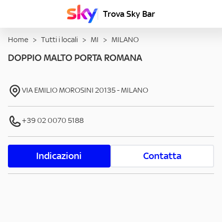
Trova Sky Bar
Home
>
Tutti i locali
>
MI
>
MILANO
DOPPIO MALTO PORTA ROMANA
VIA EMILIO MOROSINI
20135
-
MILANO
+39 02 0070 5188
Indicazioni
Contatta