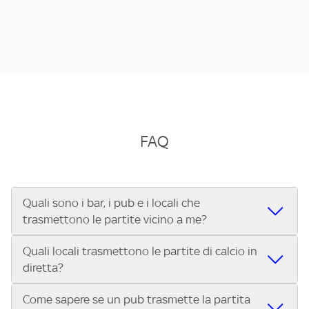
FAQ
Quali sono i bar, i pub e i locali che
trasmettono le partite vicino a me?
Quali locali trasmettono le partite di calcio in
Se cerchi un bar, pub, ristorante o locale vicino a te per
diretta?
vedere le partite di Serie A ENILIVE, la Serie C Sky Wifi, la
UEFA Champions League, la UEFA Europa League, la UEFA
Come sapere se un pub trasmette la partita
Vuoi sapere quali bar, pub o ristoranti mostrano le partite
Conference League, il Tennis, la Formula 1®, la MotoGP™ e