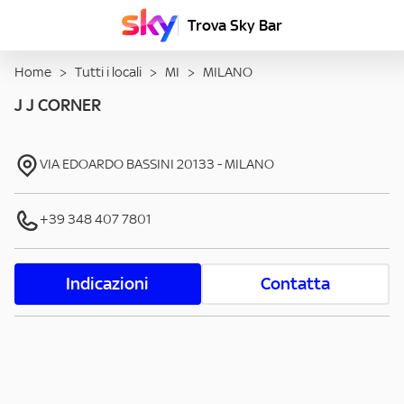
Trova Sky Bar
Home
>
Tutti i locali
>
MI
>
MILANO
J J CORNER
VIA EDOARDO BASSINI
20133
-
MILANO
+39 348 407 7801
Indicazioni
Contatta