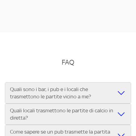
FAQ
Quali sono i bar, i pub e i locali che
trasmettono le partite vicino a me?
Quali locali trasmettono le partite di calcio in
Se cerchi un bar, pub, ristorante o locale vicino a te per
diretta?
vedere le partite di Serie A ENILIVE, la Serie C Sky Wifi, la
UEFA Champions League, la UEFA Europa League, la UEFA
Come sapere se un pub trasmette la partita
Vuoi sapere quali bar, pub o ristoranti mostrano le partite
Conference League, il Tennis, la Formula 1®, la MotoGP™ e