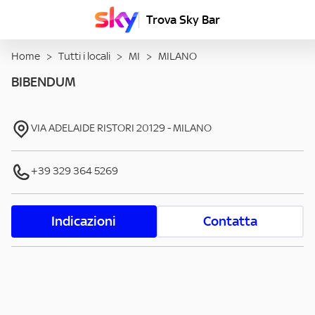
Trova Sky Bar
Home
>
Tutti i locali
>
MI
>
MILANO
BIBENDUM
VIA ADELAIDE RISTORI
20129
-
MILANO
+39 329 364 5269
Indicazioni
Contatta