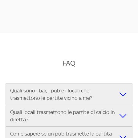
FAQ
Quali sono i bar, i pub e i locali che
trasmettono le partite vicino a me?
Quali locali trasmettono le partite di calcio in
Se cerchi un bar, pub, ristorante o locale vicino a te per
diretta?
vedere le partite di Serie A ENILIVE, la Serie C Sky Wifi, la
UEFA Champions League, la UEFA Europa League, la UEFA
Come sapere se un pub trasmette la partita
Vuoi sapere quali bar, pub o ristoranti mostrano le partite
Conference League, il Tennis, la Formula 1®, la MotoGP™ e