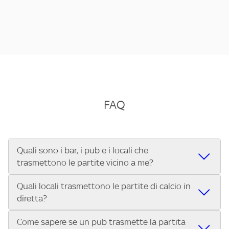
FAQ
Quali sono i bar, i pub e i locali che
trasmettono le partite vicino a me?
Quali locali trasmettono le partite di calcio in
Se cerchi un bar, pub, ristorante o locale vicino a te per
diretta?
vedere le partite di Serie A ENILIVE, la Serie C Sky Wifi, la
UEFA Champions League, la UEFA Europa League, la UEFA
Come sapere se un pub trasmette la partita
Vuoi sapere quali bar, pub o ristoranti mostrano le partite
Conference League, il Tennis, la Formula 1®, la MotoGP™ e