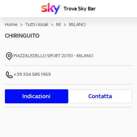
Trova Sky Bar
Home
>
Tutti i locali
>
MI
>
MILANO
CHIRINGUITO
PIAZZALEDELLO SPORT
20151
-
MILANO
+39 334 585 1969
Indicazioni
Contatta