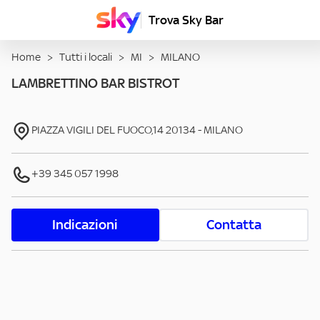
Trova Sky Bar
Home
>
Tutti i locali
>
MI
>
MILANO
LAMBRETTINO BAR BISTROT
PIAZZA VIGILI DEL FUOCO,14
20134
-
MILANO
+39 345 057 1998
Indicazioni
Contatta