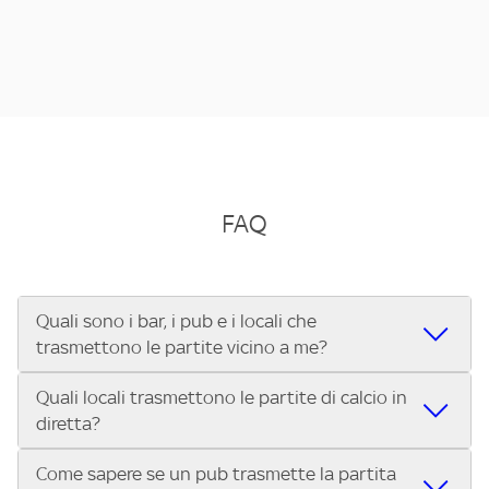
FAQ
Quali sono i bar, i pub e i locali che
trasmettono le partite vicino a me?
Quali locali trasmettono le partite di calcio in
Se cerchi un bar, pub, ristorante o locale vicino a te per
diretta?
vedere le partite di Serie A ENILIVE, la Serie C Sky Wifi, la
UEFA Champions League, la UEFA Europa League, la UEFA
Come sapere se un pub trasmette la partita
Vuoi sapere quali bar, pub o ristoranti mostrano le partite
Conference League, il Tennis, la Formula 1®, la MotoGP™ e