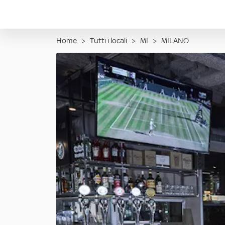
Home
>
Tutti i locali
>
MI
>
MILANO