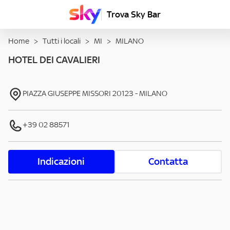
Trova Sky Bar
Home
>
Tutti i locali
>
MI
>
MILANO
HOTEL DEI CAVALIERI
PIAZZA GIUSEPPE MISSORI
20123
-
MILANO
+39 02 88571
Indicazioni
Contatta