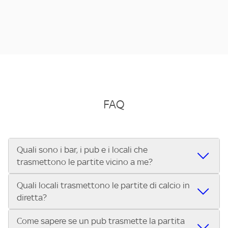
FAQ
Quali sono i bar, i pub e i locali che
trasmettono le partite vicino a me?
Quali locali trasmettono le partite di calcio in
Se cerchi un bar, pub, ristorante o locale vicino a te per
diretta?
vedere le partite di Serie A ENILIVE, la Serie C Sky Wifi, la
UEFA Champions League, la UEFA Europa League, la UEFA
Come sapere se un pub trasmette la partita
Vuoi sapere quali bar, pub o ristoranti mostrano le partite
Conference League, il Tennis, la Formula 1®, la MotoGP™ e