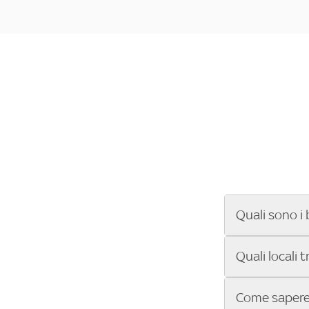
Quali sono i 
Se cerchi un ba
Quali locali 
ENILIVE, la Se
Conference Lea
Vuoi sapere qu
Come sapere 
Sky Bar ti aiut