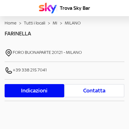
Trova Sky Bar
Home
>
Tutti i locali
>
MI
>
MILANO
FARINELLA
FORO BUONAPARTE
20121
-
MILANO
+39 338 215 7041
Indicazioni
Contatta