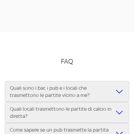
FAQ
Quali sono i bar, i pub e i locali che
trasmettono le partite vicino a me?
Quali locali trasmettono le partite di calcio in
Se cerchi un bar, pub, ristorante o locale vicino a te per
diretta?
vedere le partite di Serie A ENILIVE, la Serie C Sky Wifi, la
UEFA Champions League, la UEFA Europa League, la UEFA
Come sapere se un pub trasmette la partita
Vuoi sapere quali bar, pub o ristoranti mostrano le partite
Conference League, il Tennis, la Formula 1®, la MotoGP™ e