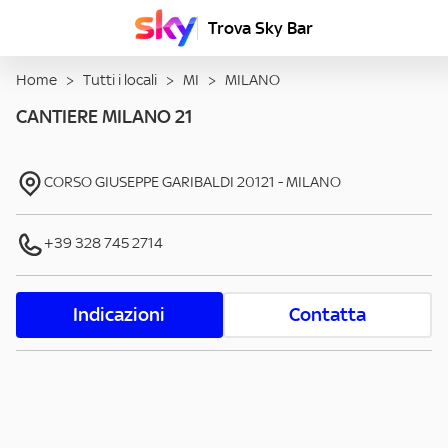
Trova Sky Bar
Home
>
Tutti i locali
>
MI
>
MILANO
CANTIERE MILANO 21
CORSO GIUSEPPE GARIBALDI
20121
-
MILANO
+39 328 745 2714
Indicazioni
Contatta