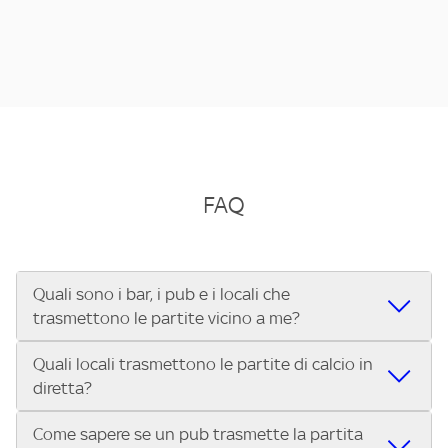
FAQ
Quali sono i bar, i pub e i locali che
trasmettono le partite vicino a me?
Quali locali trasmettono le partite di calcio in
Se cerchi un bar, pub, ristorante o locale vicino a te per
diretta?
vedere le partite di Serie A ENILIVE, la Serie C Sky Wifi, la
UEFA Champions League, la UEFA Europa League, la UEFA
Come sapere se un pub trasmette la partita
Vuoi sapere quali bar, pub o ristoranti mostrano le partite
Conference League, il Tennis, la Formula 1®, la MotoGP™ e