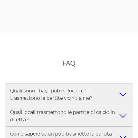
FAQ
Quali sono i bar, i pub e i locali che
trasmettono le partite vicino a me?
Quali locali trasmettono le partite di calcio in
Se cerchi un bar, pub, ristorante o locale vicino a te per
diretta?
vedere le partite di Serie A ENILIVE, la Serie C Sky Wifi, la
UEFA Champions League, la UEFA Europa League, la UEFA
Come sapere se un pub trasmette la partita
Vuoi sapere quali bar, pub o ristoranti mostrano le partite
Conference League, il Tennis, la Formula 1®, la MotoGP™ e