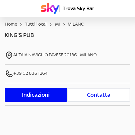
Trova Sky Bar
Home
>
Tutti i locali
>
MI
>
MILANO
KING'S PUB
ALZAIA NAVIGLIO PAVESE
20136
-
MILANO
+39 02 836 1264
Indicazioni
Contatta