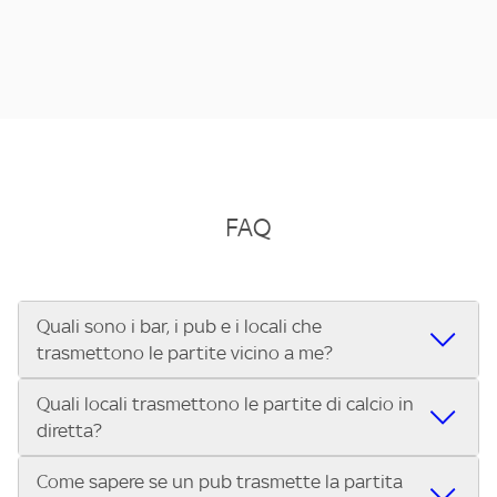
FAQ
Quali sono i bar, i pub e i locali che
trasmettono le partite vicino a me?
Quali locali trasmettono le partite di calcio in
Se cerchi un bar, pub, ristorante o locale vicino a te per
diretta?
vedere le partite di Serie A ENILIVE, la Serie C Sky Wifi, la
UEFA Champions League, la UEFA Europa League, la UEFA
Come sapere se un pub trasmette la partita
Vuoi sapere quali bar, pub o ristoranti mostrano le partite
Conference League, il Tennis, la Formula 1®, la MotoGP™ e