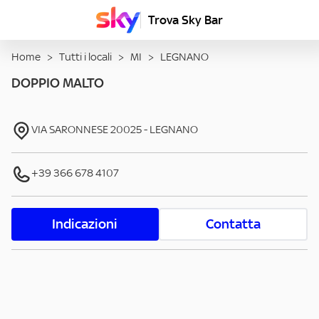
Trova Sky Bar
Home
>
Tutti i locali
>
MI
>
LEGNANO
DOPPIO MALTO
VIA SARONNESE
20025
-
LEGNANO
+39 366 678 4107
Indicazioni
Contatta