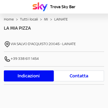
Trova Sky Bar
Home
>
Tutti i locali
>
MI
>
LAINATE
LA MIA PIZZA
VIA SALVO D'ACQUISTO
20045
-
LAINATE
+39 338 611 1454
Indicazioni
Contatta