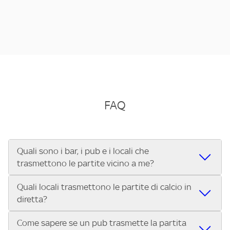
FAQ
Quali sono i bar, i pub e i locali che
trasmettono le partite vicino a me?
Quali locali trasmettono le partite di calcio in
Se cerchi un bar, pub, ristorante o locale vicino a te per
diretta?
vedere le partite di Serie A ENILIVE, la Serie C Sky Wifi, la
UEFA Champions League, la UEFA Europa League, la UEFA
Come sapere se un pub trasmette la partita
Vuoi sapere quali bar, pub o ristoranti mostrano le partite
Conference League, il Tennis, la Formula 1®, la MotoGP™ e