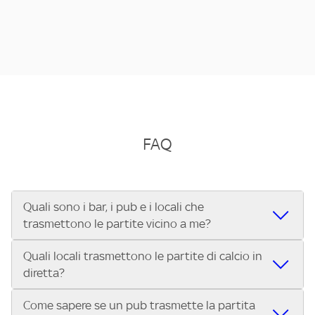
FAQ
Quali sono i bar, i pub e i locali che
trasmettono le partite vicino a me?
Quali locali trasmettono le partite di calcio in
Se cerchi un bar, pub, ristorante o locale vicino a te per
diretta?
vedere le partite di Serie A ENILIVE, la Serie C Sky Wifi, la
UEFA Champions League, la UEFA Europa League, la UEFA
Come sapere se un pub trasmette la partita
Vuoi sapere quali bar, pub o ristoranti mostrano le partite
Conference League, il Tennis, la Formula 1®, la MotoGP™ e