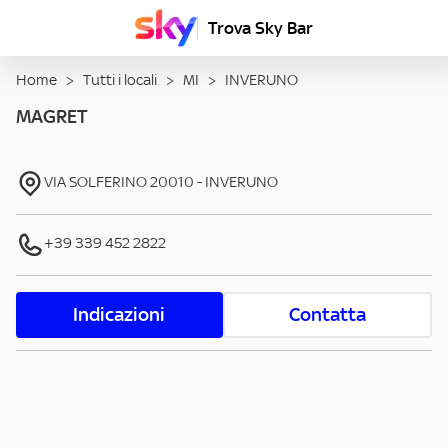
Trova Sky Bar
Home
>
Tutti i locali
>
MI
>
INVERUNO
MAGRET
VIA SOLFERINO
20010
-
INVERUNO
+39 339 452 2822
Indicazioni
Contatta