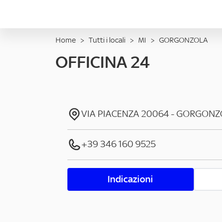
Home
>
Tutti i locali
>
MI
>
GORGONZOLA
OFFICINA 24
VIA PIACENZA
20064
-
GORGONZ
+39 346 160 9525
Indicazioni