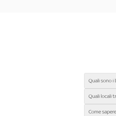
Quali sono i 
Se cerchi un ba
Quali locali 
ENILIVE, la Se
Conference Lea
Vuoi sapere qu
Come sapere 
Sky Bar ti aiut