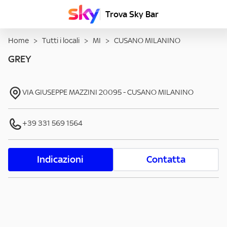
Trova Sky Bar
Home
>
Tutti i locali
>
MI
>
CUSANO MILANINO
GREY
VIA GIUSEPPE MAZZINI
20095
-
CUSANO MILANINO
+39 331 569 1564
Indicazioni
Contatta