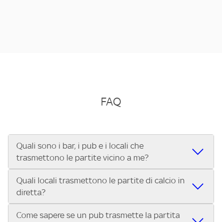
FAQ
Quali sono i bar, i pub e i locali che
trasmettono le partite vicino a me?
Quali locali trasmettono le partite di calcio in
Se cerchi un bar, pub, ristorante o locale vicino a te per
diretta?
vedere le partite di Serie A ENILIVE, la Serie C Sky Wifi, la
UEFA Champions League, la UEFA Europa League, la UEFA
Come sapere se un pub trasmette la partita
Vuoi sapere quali bar, pub o ristoranti mostrano le partite
Conference League, il Tennis, la Formula 1®, la MotoGP™ e