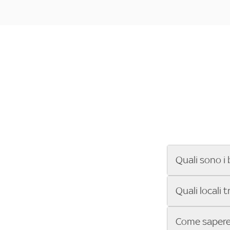
Quali sono i 
Se cerchi un ba
Quali locali 
ENILIVE, la Se
Conference Lea
Vuoi sapere qu
Come sapere 
Sky Bar ti aiut