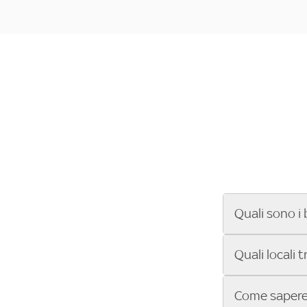
Quali sono i 
Se cerchi un ba
Quali locali 
ENILIVE, la Se
Conference Lea
Vuoi sapere qu
Come sapere 
Sky Bar ti aiut