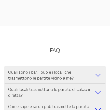
FAQ
Quali sono i bar, i pub e i locali che
trasmettono le partite vicino a me?
Quali locali trasmettono le partite di calcio in
Se cerchi un bar, pub, ristorante o locale vicino a te per
diretta?
vedere le partite di Serie A ENILIVE, la Serie C Sky Wifi, la
UEFA Champions League, la UEFA Europa League, la UEFA
Come sapere se un pub trasmette la partita
Vuoi sapere quali bar, pub o ristoranti mostrano le partite
Conference League, il Tennis, la Formula 1®, la MotoGP™ e