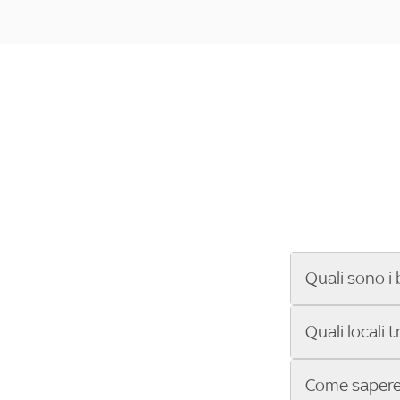
Quali sono i 
Se cerchi un ba
Quali locali 
ENILIVE, la Se
Conference Lea
Vuoi sapere qu
Come sapere 
Sky Bar ti aiut