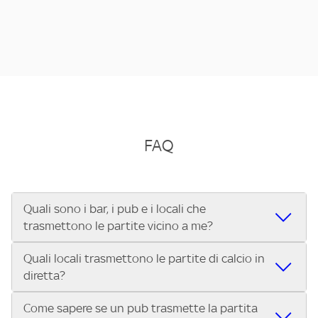
FAQ
Quali sono i bar, i pub e i locali che
trasmettono le partite vicino a me?
Quali locali trasmettono le partite di calcio in
Se cerchi un bar, pub, ristorante o locale vicino a te per
diretta?
vedere le partite di Serie A ENILIVE, la Serie C Sky Wifi, la
UEFA Champions League, la UEFA Europa League, la UEFA
Come sapere se un pub trasmette la partita
Vuoi sapere quali bar, pub o ristoranti mostrano le partite
Conference League, il Tennis, la Formula 1®, la MotoGP™ e