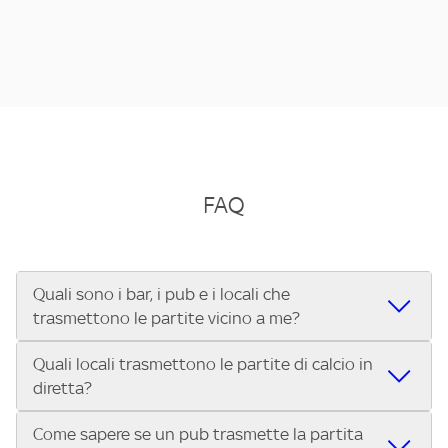
FAQ
Quali sono i bar, i pub e i locali che
trasmettono le partite vicino a me?
Quali locali trasmettono le partite di calcio in
Se cerchi un bar, pub, ristorante o locale vicino a te per
diretta?
vedere le partite di Serie A ENILIVE, la Serie C Sky Wifi, la
UEFA Champions League, la UEFA Europa League, la UEFA
Come sapere se un pub trasmette la partita
Vuoi sapere quali bar, pub o ristoranti mostrano le partite
Conference League, il Tennis, la Formula 1®, la MotoGP™ e