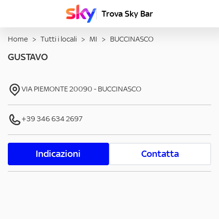
Trova Sky Bar
Home
>
Tutti i locali
>
MI
>
BUCCINASCO
GUSTAVO
VIA PIEMONTE
20090
-
BUCCINASCO
+39 346 634 2697
Indicazioni
Contatta