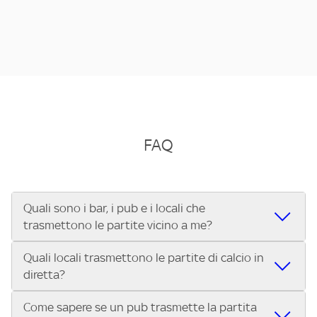
FAQ
Quali sono i bar, i pub e i locali che
trasmettono le partite vicino a me?
Quali locali trasmettono le partite di calcio in
Se cerchi un bar, pub, ristorante o locale vicino a te per
diretta?
vedere le partite di Serie A ENILIVE, la Serie C Sky Wifi, la
UEFA Champions League, la UEFA Europa League, la UEFA
Come sapere se un pub trasmette la partita
Vuoi sapere quali bar, pub o ristoranti mostrano le partite
Conference League, il Tennis, la Formula 1®, la MotoGP™ e