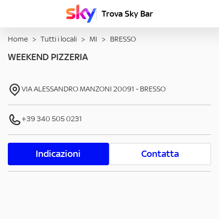
Trova Sky Bar
Home
>
Tutti i locali
>
MI
>
BRESSO
WEEKEND PIZZERIA
VIA ALESSANDRO MANZONI
20091
-
BRESSO
+39 340 505 0231
Indicazioni
Contatta