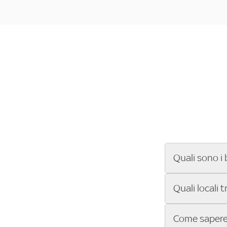
Quali sono i 
Se cerchi un ba
Quali locali 
ENILIVE, la Se
Conference Lea
Vuoi sapere qu
Come sapere 
Sky Bar ti aiut