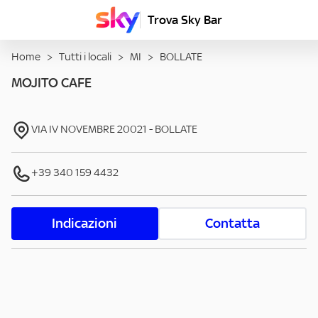
Trova Sky Bar
Home
>
Tutti i locali
>
MI
>
BOLLATE
MOJITO CAFE
VIA IV NOVEMBRE
20021
-
BOLLATE
+39 340 159 4432
Indicazioni
Contatta