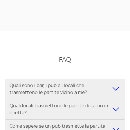
FAQ
Quali sono i bar, i pub e i locali che
trasmettono le partite vicino a me?
Quali locali trasmettono le partite di calcio in
Se cerchi un bar, pub, ristorante o locale vicino a te per
diretta?
vedere le partite di Serie A ENILIVE, la Serie C Sky Wifi, la
UEFA Champions League, la UEFA Europa League, la UEFA
Come sapere se un pub trasmette la partita
Vuoi sapere quali bar, pub o ristoranti mostrano le partite
Conference League, il Tennis, la Formula 1®, la MotoGP™ e