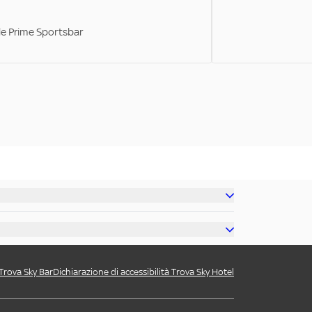
ale Prime Sportsbar
 Trova Sky Bar
Dichiarazione di accessibilità Trova Sky Hotel