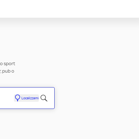
uo sport
r, pub o
Localizzami