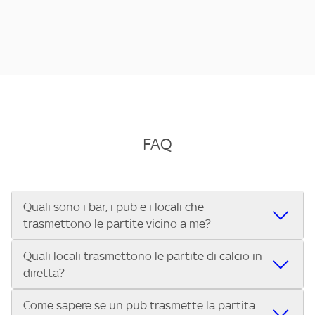
FAQ
Quali sono i bar, i pub e i locali che
trasmettono le partite vicino a me?
Quali locali trasmettono le partite di calcio in
Se cerchi un bar, pub, ristorante o locale vicino a te per
diretta?
vedere le partite di Serie A ENILIVE, la Serie C Sky Wifi, la
UEFA Champions League, la UEFA Europa League, la UEFA
Come sapere se un pub trasmette la partita
Vuoi sapere quali bar, pub o ristoranti mostrano le partite
Conference League, il Tennis, la Formula 1®, la MotoGP™ e