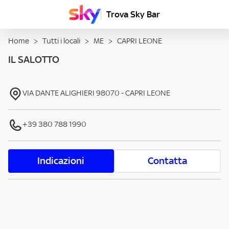
Trova Sky Bar
Home
>
Tutti i locali
>
ME
>
CAPRI LEONE
IL SALOTTO
VIA DANTE ALIGHIERI
98070
-
CAPRI LEONE
+39 380 788 1990
Indicazioni
Contatta